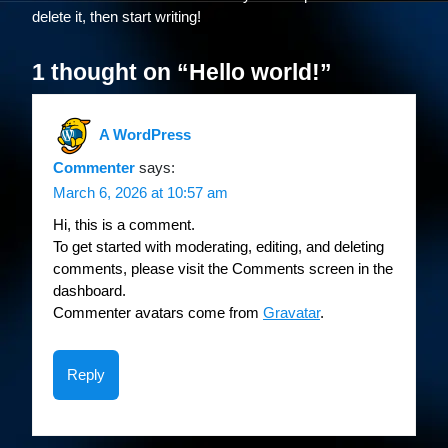
delete it, then start writing!
1 thought on “Hello world!”
A WordPress
Commenter
says:
March 6, 2026 at 10:57 am
Hi, this is a comment.
To get started with moderating, editing, and deleting
comments, please visit the Comments screen in the
dashboard.
Commenter avatars come from
Gravatar
.
Reply