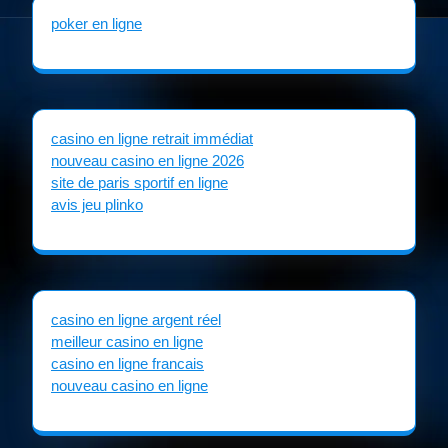
poker en ligne
casino en ligne retrait immédiat
nouveau casino en ligne 2026
site de paris sportif en ligne
avis jeu plinko
casino en ligne argent réel
meilleur casino en ligne
casino en ligne francais
nouveau casino en ligne