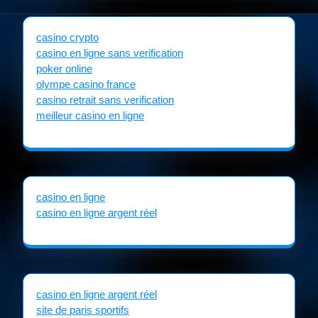
casino crypto
casino en ligne sans verification
poker online
olympe casino france
casino retrait sans verification
meilleur casino en ligne
casino en ligne
casino en ligne argent réel
casino en ligne argent réel
site de paris sportifs