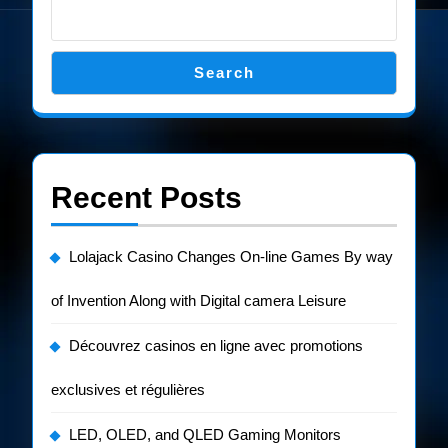
Search
Recent Posts
Lolajack Casino Changes On-line Games By way
of Invention Along with Digital camera Leisure
Découvrez casinos en ligne avec promotions
exclusives et régulières
LED, OLED, and QLED Gaming Monitors