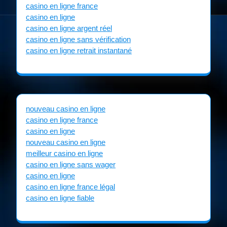
casino en ligne france
casino en ligne
casino en ligne argent réel
casino en ligne sans vérification
casino en ligne retrait instantané
nouveau casino en ligne
casino en ligne france
casino en ligne
nouveau casino en ligne
meilleur casino en ligne
casino en ligne sans wager
casino en ligne
casino en ligne france légal
casino en ligne fiable