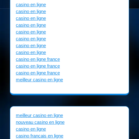
casino en ligne
casino en ligne
casino en ligne
casino en ligne
casino en ligne
casino en ligne
casino en ligne
casino en ligne
casino en ligne france
casino en ligne france
casino en ligne france
meilleur casino en ligne
meilleur casino en ligne
nouveau casino en ligne
casino en ligne
casino francais en ligne