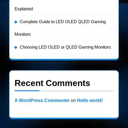
Explained
Complete Guide to LED OLED QLED Gaming
Monitors
Choosing LED OLED or QLED Gaming Monitors
Recent Comments
A WordPress Commenter
on
Hello world!