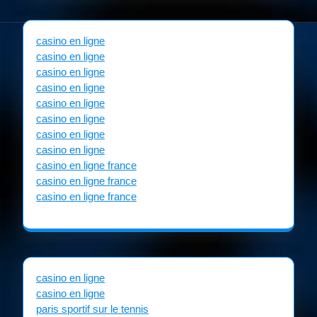
casino en ligne
casino en ligne
casino en ligne
casino en ligne
casino en ligne
casino en ligne
casino en ligne
casino en ligne
casino en ligne france
casino en ligne france
casino en ligne france
casino en ligne
casino en ligne
paris sportif sur le tennis