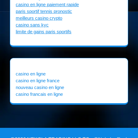
casino en ligne paiement rapide
paris sportif tennis pronostic
meilleurs casino crypto
casino sans kyc
limite de gains paris sportifs
casino en ligne
casino en ligne france
nouveau casino en ligne
casino francais en ligne