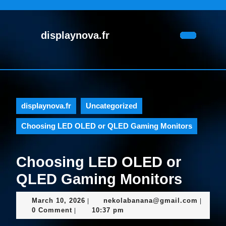
Skip
to
content
displaynova.fr
Skip
Open
to
Button
content
displaynova.fr
Uncategorized
Choosing LED OLED or QLED Gaming Monitors
Choosing LED OLED or
QLED Gaming Monitors
March
nekola
March 10, 2026
nekolabanana@gmail.com
|
|
10,
0 Comment
10:37 pm
|
2026