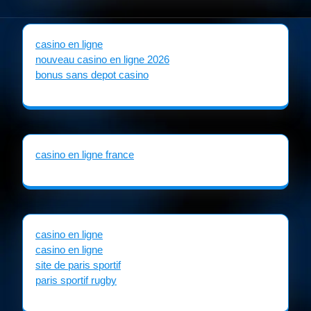
casino en ligne
nouveau casino en ligne 2026
bonus sans depot casino
casino en ligne france
casino en ligne
casino en ligne
site de paris sportif
paris sportif rugby