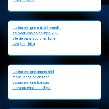
casino en ligne retrait immédiat
nouveau casino en ligne 2026
site de paris sportif en ligne
avis jeu plinko
casino en ligne argent réel
meilleur casino en ligne
casino en ligne francais
nouveau casino en ligne