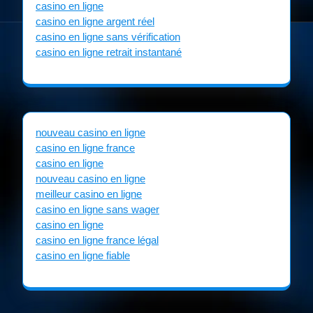
casino en ligne
casino en ligne argent réel
casino en ligne sans vérification
casino en ligne retrait instantané
nouveau casino en ligne
casino en ligne france
casino en ligne
nouveau casino en ligne
meilleur casino en ligne
casino en ligne sans wager
casino en ligne
casino en ligne france légal
casino en ligne fiable