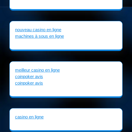
nouveau casino en ligne
machines à sous en ligne
meilleur casino en ligne
coinpoker avis
coinpoker avis
casino en ligne