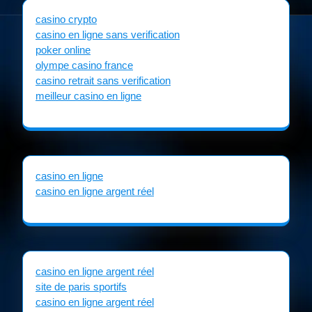
casino crypto
casino en ligne sans verification
poker online
olympe casino france
casino retrait sans verification
meilleur casino en ligne
casino en ligne
casino en ligne argent réel
casino en ligne argent réel
site de paris sportifs
casino en ligne argent réel